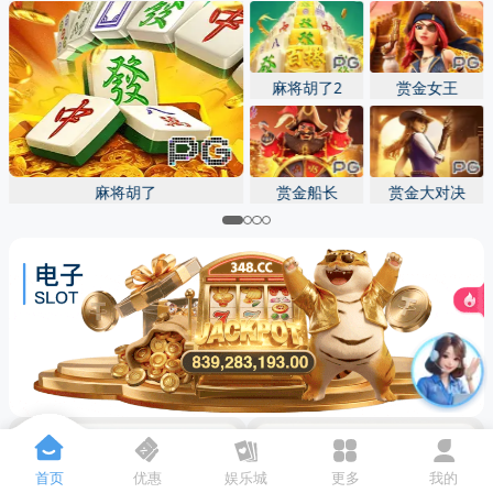
先点击
，再
“添加到主屏幕”
麻将胡了2
赏金女王
麻将胡了
赏金船长
赏金大对决
首页
优惠
娱乐城
更多
我的