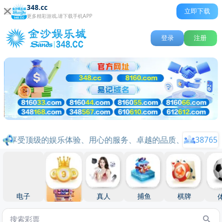
348.cc
立即下载
更多精彩游戏,请下载手机APP
登录
注册
将享受顶级的娱乐体验、用心的服务、卓越的品质、行业标杆品牌
38765
电子
真人
捕鱼
棋牌
彩票
体