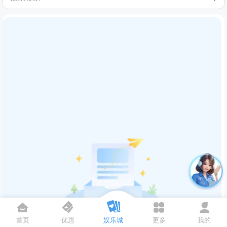
首页
优惠
娱乐城
更多
我的
暂无数据